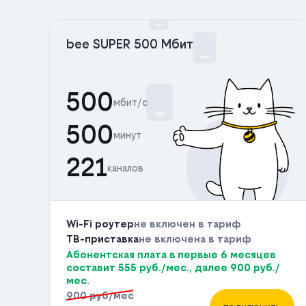
bee SUPER 500 Мбит
500
мбит/с
500
минут
221
каналов
Wi-Fi роутер
не включен в тариф
ТВ-приставка
не включена в тариф
Абонентская плата в первые 6 месяцев
составит 555 руб./мес., далее 900 руб./
мес.
900 руб/мес