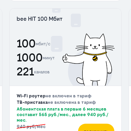
bee HIT 100 Мбит
100
мбит/с
1000
минут
221
каналов
Wi-Fi роутер
не включен в тариф
ТВ-приставка
не включена в тариф
Абонентская плата в первые 6 месяцев
составит 565 руб./мес., далее 940 руб./
мес.
940 руб/мес