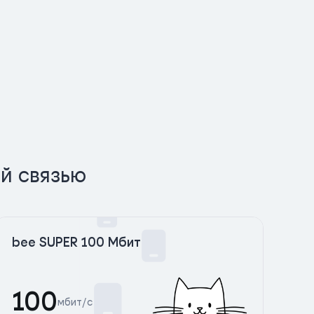
й связью
bee SUPER 100 Мбит
100
мбит/с