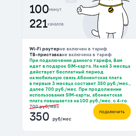
100
минут
221
каналов
Wi-Fi роутер
не включен в тариф
ТВ-приставка
не включена в тариф
При подключении данного тарифа, Вам
идет в подарок SIM-карта. На ней 3 месяца
действует бесплатный период
на мобильную связь.Абонентская плата
в первые 3 месяца составит 350 руб./мес.,
далее 700 руб./мес. При продолжении
использования SIM-карты, абонентская
плата повышается на 100 руб./мес. с 4-го
700 руб/мес
подключить
350
руб/мес