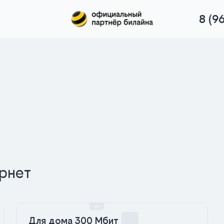
8 (9
рнет
Для дома 300 Мбит