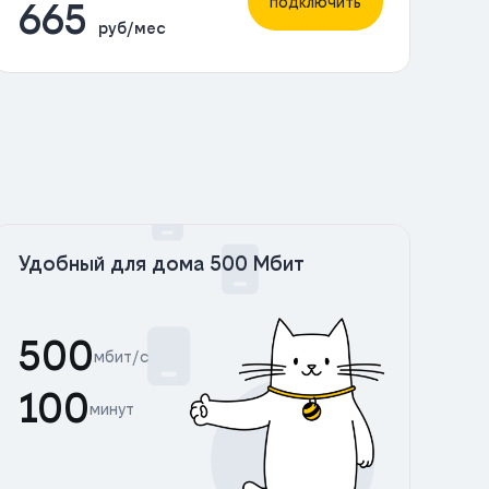
подключить
665
руб/мес
Удобный для дома 500 Мбит
500
мбит/с
100
минут