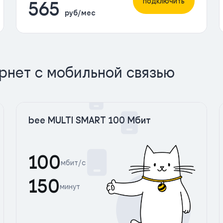
подключить
565
руб/мес
рнет с мобильной связью
bee MULTI SMART 100 Мбит
100
мбит/с
150
минут