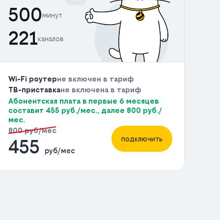
500
минут
221
каналов
Wi-Fi роутер
не включен в тариф
ТВ-приставка
не включена в тариф
Абонентская плата в первые 6 месяцев
составит 455 руб./мес., далее 800 руб./
мес.
800 руб/мес
подключить
455
руб/мес