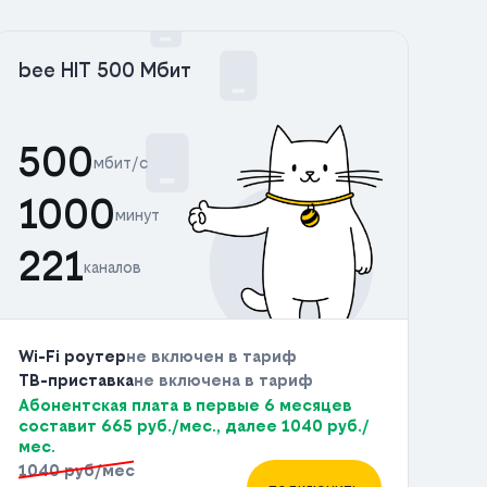
bee HIT 500 Мбит
500
мбит/с
1000
минут
221
каналов
Wi-Fi роутер
не включен в тариф
ТВ-приставка
не включена в тариф
Абонентская плата в первые 6 месяцев
составит 665 руб./мес., далее 1040 руб./
мес.
1040 руб/мес