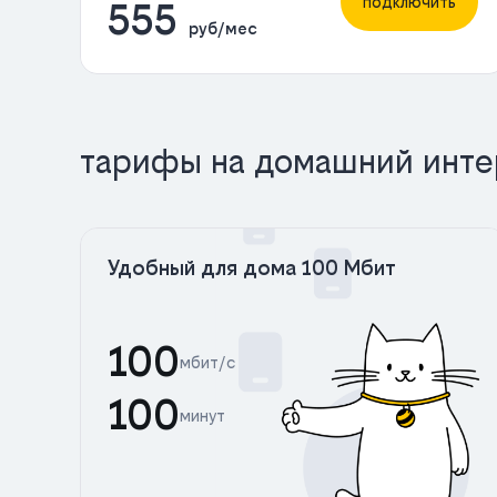
подключить
555
руб/мес
тарифы на домашний инте
Удобный для дома 100 Мбит
100
мбит/с
100
минут