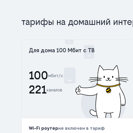
тарифы на домашний инте
Для дома 100 Мбит с ТВ
100
мбит/с
221
каналов
Wi-Fi роутер
не включен в тариф