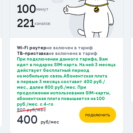
100
минут
221
каналов
Wi-Fi роутер
не включен в тариф
ТВ-приставка
не включена в тариф
При подключении данного тарифа, Вам
идет в подарок SIM-карта. На ней 3 месяца
действует бесплатный период
на мобильную связь.Абонентская плата
в первые 3 месяца составит 400 руб./
мес., далее 800 руб./мес. При
продолжении использования SIM-карты,
абонентская плата повышается на 100
руб./мес. с 4-го
800 руб/мес
подключить
400
руб/мес