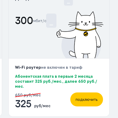
300
мбит/с
Wi-Fi роутер
не включен в тариф
Абонентская плата в первые 2 месяца
составит 325 руб./мес., далее 650 руб./
мес.
650 руб/мес
подключить
325
руб/мес