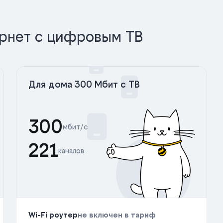
рнет с цифровым ТВ
Для дома 300 Мбит с ТВ
300
мбит/с
221
каналов
Wi-Fi роутер
не включен в тариф